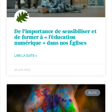
De l’importance de sensibiliser et
de former à « l’éducation
numérique » dans nos Églises
LIRE LA SUITE »
22 juin 2023
BLOG