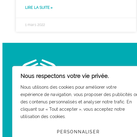
LIRE LA SUITE »
1 mars 2022
Nous respectons votre vie privée.
Nous utilisons des cookies pour améliorer votre
expérience de navigation, vous proposer des publicités o
des contenus personnalisés et analyser notre trafic. En
Église protestante
cliquant sur « Tout accepter », vous acceptez notre
Paris-Alésia
utilisation des cookies.
85 rue d’Alésia 75014 Paris
contact@eelparis.org
ou
PERSONNALISER