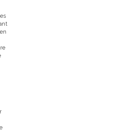
des
ant
 en
ire
e
r
de