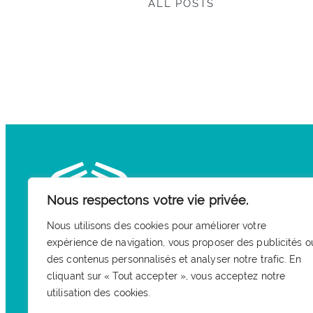
ALL POSTS
Nous respectons votre vie privée.
Nous utilisons des cookies pour améliorer votre
expérience de navigation, vous proposer des publicités o
des contenus personnalisés et analyser notre trafic. En
Église protestante
cliquant sur « Tout accepter », vous acceptez notre
Paris-Alésia
utilisation des cookies.
85 rue d’Alésia 75014 Paris