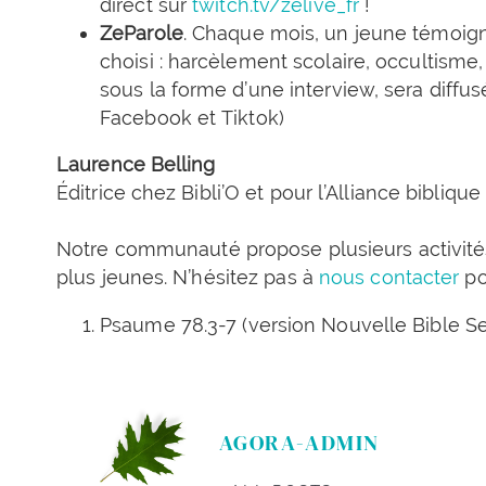
direct sur
twitch.tv/zelive_fr
!
ZeParole
. Chaque mois, un jeune témoig
choisi : harcèlement scolaire, occultisme,
sous la forme d’une interview, sera diffu
Facebook et Tiktok)
Laurence Belling
Éditrice chez Bibli’O et pour l’Alliance bibliqu
Notre communauté propose plusieurs activité
plus jeunes. N’hésitez pas à
nous contacter
po
Psaume 78.3-7 (version Nouvelle Bible 
AGORA-ADMIN