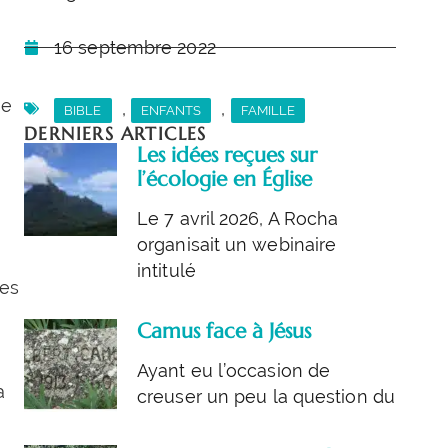
16 septembre 2022
ne
,
,
BIBLE
ENFANTS
FAMILLE
DERNIERS ARTICLES
Les idées reçues sur
l’écologie en Église
Le 7 avril 2026, A Rocha
organisait un webinaire
intitulé
nes
Camus face à Jésus
Ayant eu l’occasion de
a
creuser un peu la question du