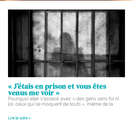
« J’étais en prison et vous êtes
venus me voir »
Pourquoi aller s’asseoir avec « des gens sans foi ni
loi, ceux qui se moquent de tout1 », même de la
Lire la suite »