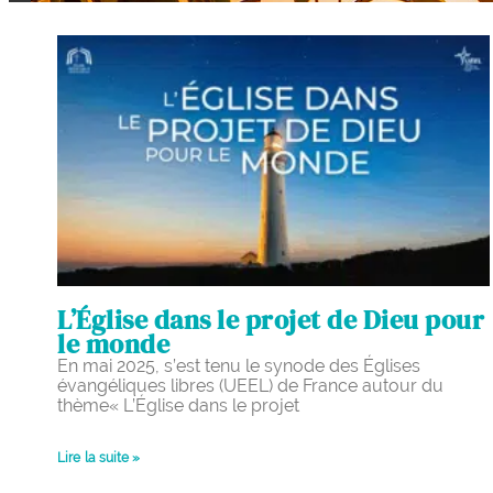
L’Église dans le projet de Dieu pour
le monde
En mai 2025, s’est tenu le synode des Églises
évangéliques libres (UEEL) de France autour du
thème« L’Église dans le projet
Lire la suite »