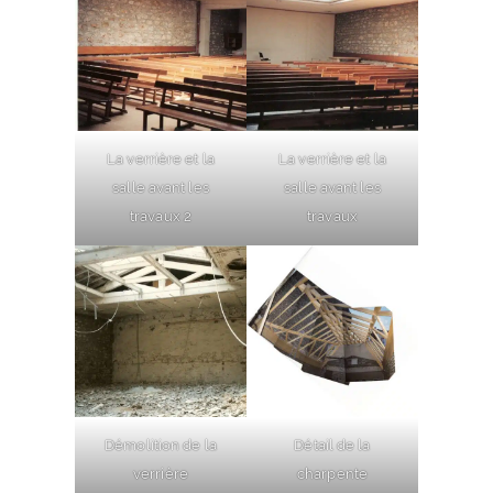
La verrière et la
La verrière et la
salle avant les
salle avant les
travaux 2
travaux
Démolition de la
Détail de la
verrière
charpente