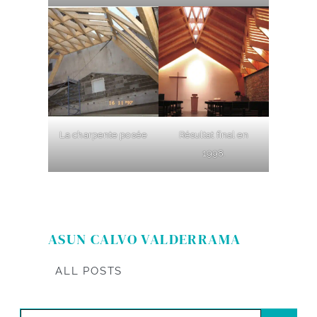
La charpente posée
Résultat final en
1998.
ASUN CALVO VALDERRAMA
ALL POSTS