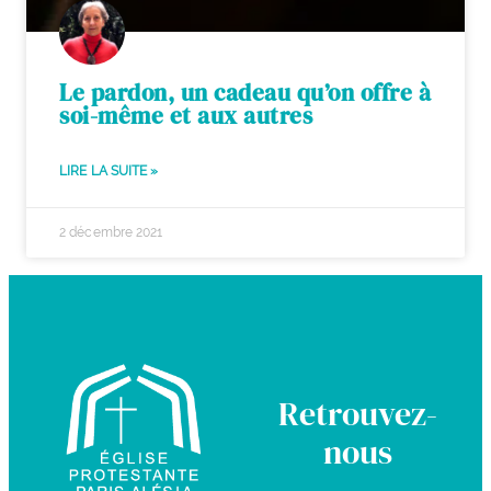
Le pardon, un cadeau qu’on offre à
soi-même et aux autres
LIRE LA SUITE »
2 décembre 2021
Retrouvez-
nous