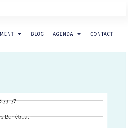
EMENT
BLOG
AGENDA
CONTACT
me
8:33-37
s Bénétreau