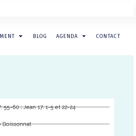
EMENT
BLOG
AGENDA
CONTACT
: 55-60 ; Jean 17: 1-5 et 22-24
le Boissonnat