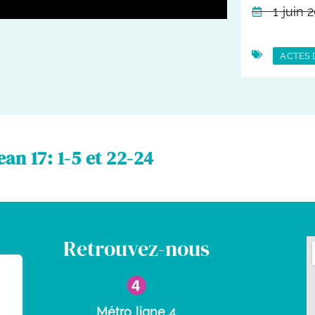
1 juin 
ACTES 
ean 17: 1-5 et 22-24
Retrouvez-nous
Métro ligne 4