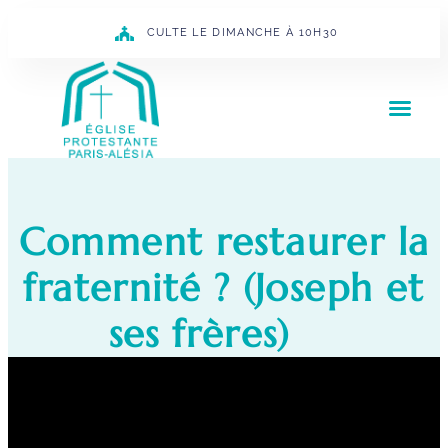
CULTE LE DIMANCHE À 10H30
Comment restaurer la
fraternité ? (Joseph et
ses frères)