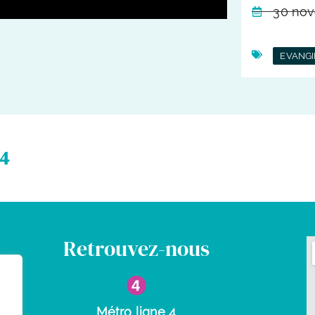
30 no
EVANGI
44
Retrouvez-nous
Métro ligne 4